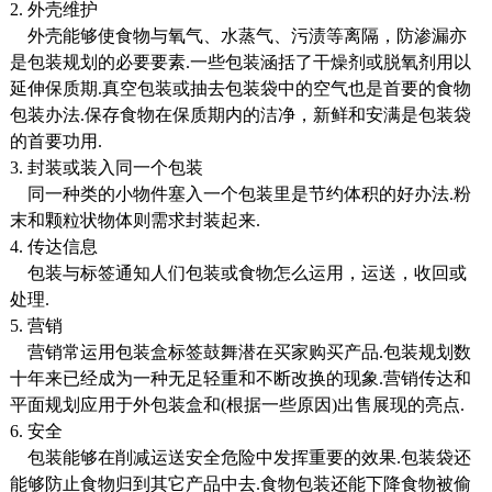
2. 外壳维护
外壳能够使食物与氧气、水蒸气、污渍等离隔，防渗漏亦
是包装规划的必要要素.一些包装涵括了干燥剂或脱氧剂用以
延伸保质期.真空包装或抽去包装袋中的空气也是首要的食物
包装办法.保存食物在保质期内的洁净，新鲜和安满是包装袋
的首要功用.
3. 封装或装入同一个包装
同一种类的小物件塞入一个包装里是节约体积的好办法.粉
末和颗粒状物体则需求封装起来.
4. 传达信息
包装与标签通知人们包装或食物怎么运用，运送，收回或
处理.
5. 营销
营销常运用包装盒标签鼓舞潜在买家购买产品.包装规划数
十年来已经成为一种无足轻重和不断改换的现象.营销传达和
平面规划应用于外包装盒和(根据一些原因)出售展现的亮点.
6. 安全
包装能够在削减运送安全危险中发挥重要的效果.包装袋还
能够防止食物归到其它产品中去.食物包装还能下降食物被偷