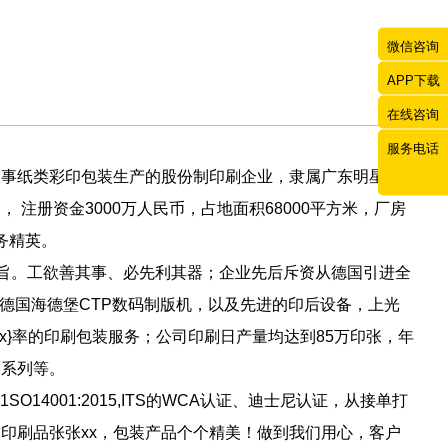
微信咨询
APP下载
在线咨询
服务电话
事纸类彩印包装生产的股份制印刷企业，隶属广东明星企
， 注册资金3000万人民币，占地面积68000平方米，厂房
务精英。
旨。工欲善其事、必先利其器；企业先后斥资从德国引进全
机、德国海德堡CTP数码制版机，以及先进的印后设备，上光
x}率的印刷包装服务；公司印刷日产量均达到85万印张，年
图系列等。
O14001:2015,ITS的WCA认证、迪士尼认证，从接单打
印刷品张张xx，包装产品个个精美！做到我们用心，客户