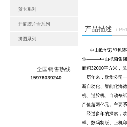
贺卡系列
开窗胶片盒系列
产品描述
/ P
拼图系列
中山欧华彩印包装有
业———中山榄菊集团，
面积32000平方米
全国销售热线
15976039240
历年来，欧华公司一
新自动化、智能化海德
机、过胶机、自动裱纸
产值超两亿元。主要
经过多年的探索，欧华已建
样、数码制版、上机印